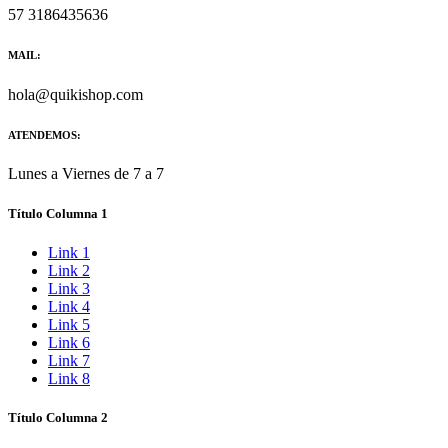
57 3186435636
MAIL:
hola@quikishop.com
ATENDEMOS:
Lunes a Viernes de 7 a 7
Título Columna 1
Link 1
Link 2
Link 3
Link 4
Link 5
Link 6
Link 7
Link 8
Título Columna 2