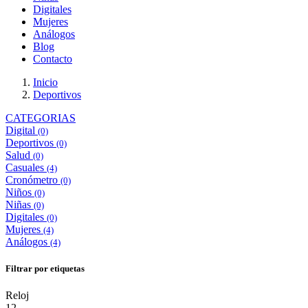
Digitales
Mujeres
Análogos
Blog
Contacto
Inicio
Deportivos
CATEGORIAS
Digital
(0)
Deportivos
(0)
Salud
(0)
Casuales
(4)
Cronómetro
(0)
Niños
(0)
Niñas
(0)
Digitales
(0)
Mujeres
(4)
Análogos
(4)
Filtrar por etiquetas
Reloj
12